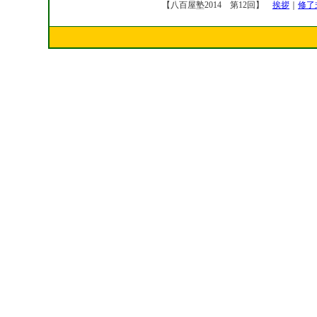
【八百屋塾2014 第12回】
挨拶
｜
修了