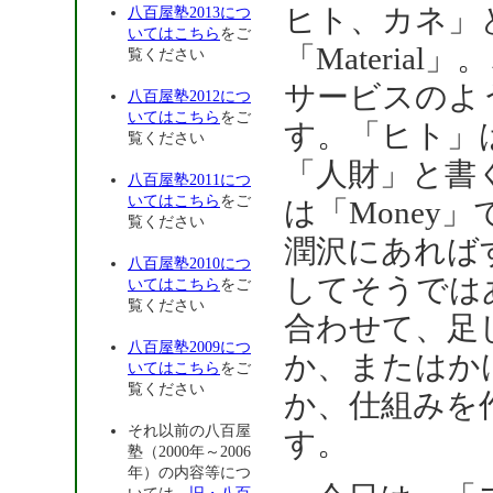
ヒト、カネ」
八百屋塾2013につ
いてはこちら
をご
「Materi
覧ください
サービスのよ
八百屋塾2012につ
いてはこちら
をご
す。「ヒト」
覧ください
「人財」と書
八百屋塾2011につ
いてはこちら
をご
は「Money
覧ください
潤沢にあれば
八百屋塾2010につ
してそうでは
いてはこちら
をご
覧ください
合わせて、足
八百屋塾2009につ
か、またはか
いてはこちら
をご
覧ください
か、仕組みを作
それ以前の八百屋
す。
塾（2000年～2006
年）の内容等につ