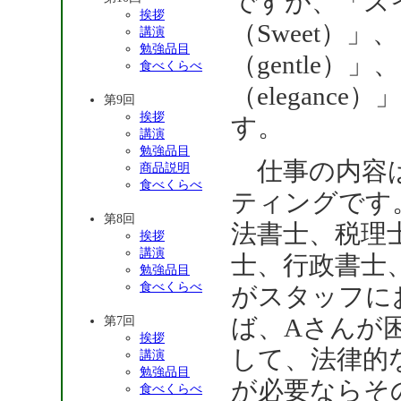
ですが、「ス
挨拶
（Sweet）
講演
勉強品目
（gentle）
食べくらべ
（elegance
第9回
挨拶
す。
講演
勉強品目
仕事の内容
商品説明
食べくらべ
ティングです
第8回
法書士、税理
挨拶
講演
士、行政書士
勉強品目
食べくらべ
がスタッフに
ば、Aさんが
第7回
挨拶
して、法律的
講演
勉強品目
が必要ならそ
食べくらべ