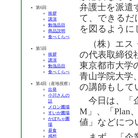
弁護士を派遣
第6回
挨拶
て、できるだ
講演
勉強品目
を図るように
商品説明
食べくらべ
（株）エス
第5回
の代表取締役
挨拶
講演
東京都市大学
勉強品目
食べくらべ
青山学院大学
第4回（産地視察）
の講師もして
出発
小川さんの
今日は、「企
話
メロン圃場
M」、「Plan、
すいか圃場
かぼちゃ圃
値」などにつ
場
昼食
まず、「企業
感想