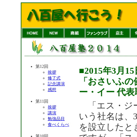
第12回
■2015年3月
挨拶
修了式
「おさいふの
記念講演
ー・イー 代
感想
第11回
「エス・ジ
挨拶
講演
いう社名は、
勉強品目
を設立したと
食べくらべ
第10回