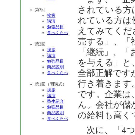
されている方
第3回
挨拶
れている方は
講演
勉強品目
えてみてくだ
食べくらべ
売する」、「
第2回
「継続」、「
挨拶
講演
を与える」と
勉強品目
商品説明
全部正解です
食べくらべ
行き着きます
第1回（開講式）
挨拶
です。企業は
講演
塾生紹介
ん。会社が儲
勉強品目
の給料も高く
商品説明
食べくらべ
次に、「4つ