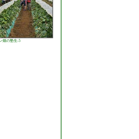
ン畑の塾生-5