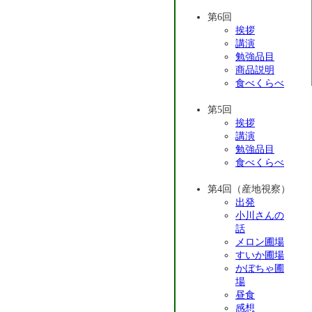
第6回
挨拶
講演
勉強品目
商品説明
食べくらべ
第5回
挨拶
講演
勉強品目
食べくらべ
第4回（産地視察）
出発
小川さんの
話
メロン圃場
すいか圃場
かぼちゃ圃
場
昼食
感想