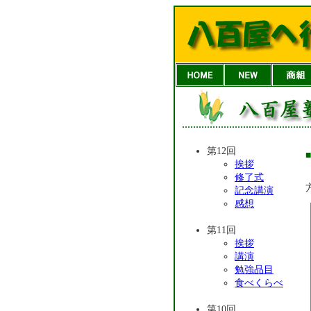
第12回
挨拶
修了式
記念講演
感想
第11回
挨拶
講演
勉強品目
食べくらべ
第10回