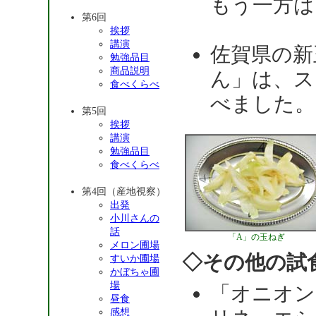
もう一方は
第6回
挨拶
講演
佐賀県の新
勉強品目
商品説明
ん」は、ス
食べくらべ
べました。
第5回
挨拶
講演
勉強品目
食べくらべ
第4回（産地視察）
出発
小川さんの
話
「A」の玉ねぎ
メロン圃場
◇その他の試
すいか圃場
かぼちゃ圃
場
「オニオン
昼食
感想