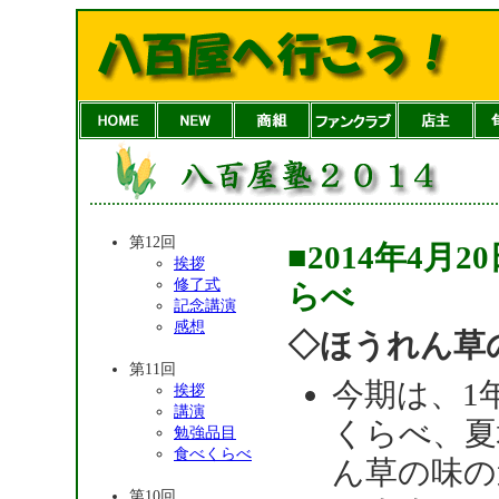
第12回
■2014年4
挨拶
修了式
らべ
記念講演
感想
◇ほうれん草
第11回
今期は、1
挨拶
講演
くらべ、夏
勉強品目
食べくらべ
ん草の味の
第10回