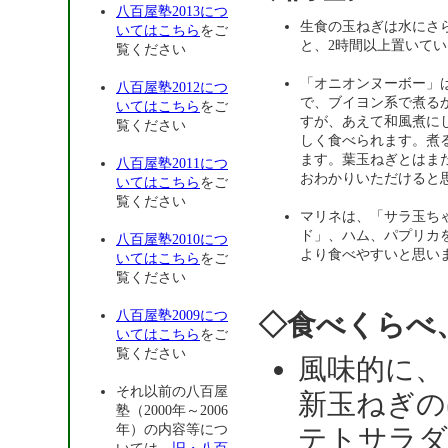
八百屋塾2013につ
生食の玉ねぎは水にさ
いてはこちら
をご
と、2時間以上置いて
覧ください
「オニオンヌーボー」
八百屋塾2012につ
で、ブイヨン系で煮る
いてはこちら
をご
すが、あえて和風煮に
覧ください
しく食べられます。煮
ます。葉玉ねぎとはま
八百屋塾2011につ
おわかりいただけると
いてはこちら
をご
覧ください
マリネは、「サラ玉ち
ド」、ハム、パプリカ
八百屋塾2010につ
より食べやすいと思い
いてはこちら
をご
覧ください
八百屋塾2009につ
◇食べくらべ
いてはこちら
をご
覧ください
風味的に、
それ以前の八百屋
新玉ねぎの
塾（2000年～2006
年）の内容等につ
テトサラダ