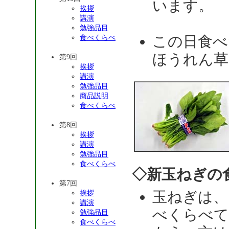
います。
挨拶
講演
勉強品目
この日食べ
食べくらべ
ほうれん草
第9回
挨拶
講演
勉強品目
商品説明
食べくらべ
第8回
挨拶
講演
勉強品目
食べくらべ
◇新玉ねぎの
第7回
玉ねぎは、
挨拶
講演
べくらべて
勉強品目
食べくらべ