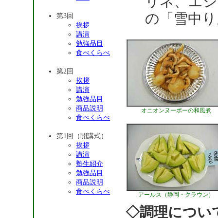
リネ、エシ
の「雪中り
第3回
挨拶
講演
勉強品目
食べくらべ
第2回
挨拶
講演
勉強品目
商品説明
オニオンヌーボーの和風煮
食べくらべ
第1回（開講式）
挨拶
講演
塾生紹介
勉強品目
商品説明
食べくらべ
アールス（静岡・クラウン）
◇調理につい