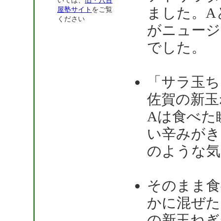
いては、
旧・八百
ました。A
屋塾サイト
をご覧
ください
がニュージ
でした。
「サラ玉ち
佐賀の新玉
Aは食べた
い辛みがき
のような気
そのまま食
かに混ぜた
の新玉ねぎ