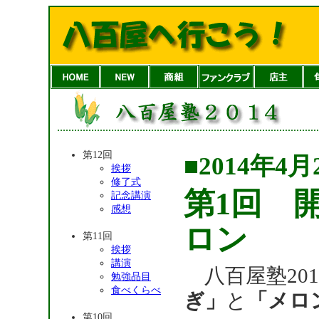
第12回
■2014年4月
挨拶
修了式
第1回 
記念講演
感想
ロン
第11回
挨拶
講演
八百屋塾201
勉強品目
食べくらべ
ぎ」
と
「メロ
第10回