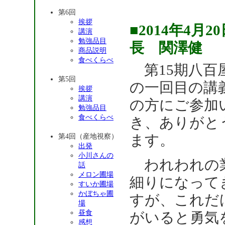
第6回
挨拶
■2014年4
講演
勉強品目
長 関澤健
商品説明
食べくらべ
第15期八百
第5回
の一回目の講
挨拶
講演
の方にご参加
勉強品目
食べくらべ
き、ありがと
ます。
第4回（産地視察）
出発
小川さんの
われわれの
話
メロン圃場
細りになって
すいか圃場
かぼちゃ圃
すが、これだ
場
昼食
がいると勇気
感想