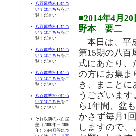
八百屋塾2013につ
いてはこちら
をご
覧ください
■2014年4
野本 要二
八百屋塾2012につ
いてはこちら
をご
覧ください
本日は、平成
八百屋塾2011につ
第15期の八百
いてはこちら
をご
式にあたり、
覧ください
の方にお集ま
八百屋塾2010につ
いてはこちら
をご
き、まことに
覧ください
うございます
八百屋塾2009につ
いてはこちら
をご
ら1年間、盆
覧ください
かさず毎月1
それ以前の八百屋
しますので、
塾（2000年～2006
年）の内容等につ