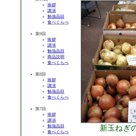
挨拶
講演
勉強品目
食べくらべ
第9回
挨拶
講演
勉強品目
商品説明
食べくらべ
第8回
挨拶
講演
勉強品目
食べくらべ
第7回
挨拶
講演
勉強品目
新玉ねぎ
食べくらべ