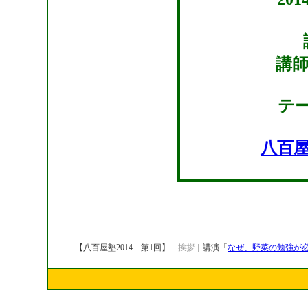
講師
テ
八百
【八百屋塾2014 第1回】
挨拶
｜講演「
なぜ、野菜の勉強が