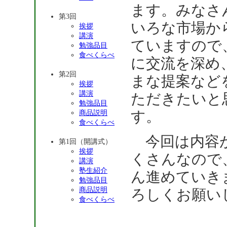
ます。みなさ
第3回
いろな市場か
挨拶
講演
ていますので
勉強品目
食べくらべ
に交流を深め
第2回
まな提案など
挨拶
講演
ただきたいと
勉強品目
す。
商品説明
食べくらべ
今回は内容
第1回（開講式）
挨拶
くさんなので
講演
塾生紹介
ん進めていき
勉強品目
商品説明
ろしくお願い
食べくらべ