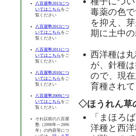
種子につい
八百屋塾2013につ
いてはこちら
をご
毒薬の色で
覧ください
を抑え、芽
八百屋塾2012につ
期に土中の
いてはこちら
をご
覧ください
八百屋塾2011につ
西洋種は丸
いてはこちら
をご
覧ください
が、針種は
八百屋塾2010につ
ので、現在
いてはこちら
をご
育種されて
覧ください
八百屋塾2009につ
◇ほうれん草
いてはこちら
をご
覧ください
「まほろば
それ以前の八百屋
塾（2000年～2006
洋種と西洋
年）の内容等につ