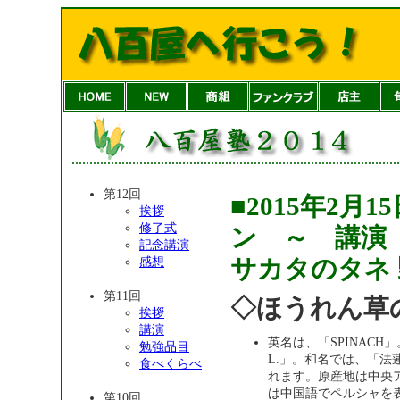
第12回
■2015年2
挨拶
修了式
ン ～ 講演
記念講演
サカタのタネ
感想
第11回
◇ほうれん草
挨拶
講演
英名は、「SPINACH」。学名
勉強品目
L.」。和名では、「法
食べくらべ
れます。原産地は中央
は中国語でペルシャを
第10回