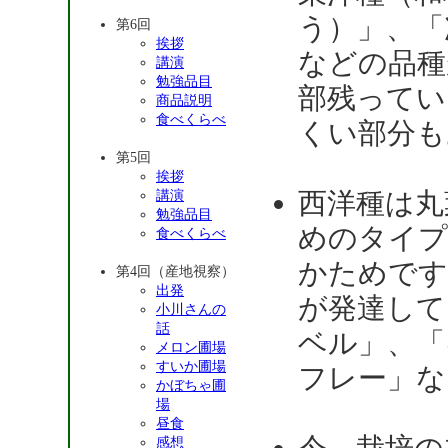
う）」、「
第6回
挨拶
などの品種
講演
勉強品目
部残ってい
商品説明
食べくらべ
くい部分も
第5回
挨拶
西洋種は丸
講演
勉強品目
めのタイプ
食べくらべ
かためです
第4回（産地視察）
出発
が発達して
小川さんの
話
ベル」、「
メロン圃場
すいか圃場
フレー」な
かぼちゃ圃
場
昼食
感想