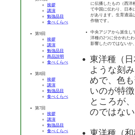
に伝播したもの（西洋
挨拶
て中国に伝わり、日本
講演
があります。生育適温は
勉強品目
作物です。
食べくらべ
中央アジアから派生し
第9回
洋種の2つに分かれた
挨拶
影響したのではないか
講演
勉強品目
商品説明
東洋種（日
食べくらべ
ような刻み
第8回
めで、色も
挨拶
講演
いのが特徴
勉強品目
食べくらべ
ところが、
第7回
のではない
挨拶
講演
勉強品目
東洋種（和
食べくらべ