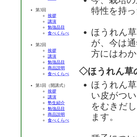
今、栽培の
特性を持っ
第3回
挨拶
講演
勉強品目
ほうれん草
食べくらべ
が、今は通
第2回
挨拶
方にはわか
講演
勉強品目
商品説明
◇ほうれん草
食べくらべ
ほうれん草
第1回（開講式）
挨拶
い皮がつい
講演
塾生紹介
をむきだし
勉強品目
ます。
商品説明
食べくらべ