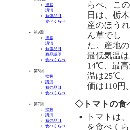
らべ。こ
挨拶
講演
日は、栃木
勉強品目
食べくらべ
産のほう
第9回
ん草でし
挨拶
た。産地の
講演
勉強品目
最低気温は
商品説明
食べくらべ
14℃、最
第8回
温は25℃
挨拶
講演
価は110円
勉強品目
食べくらべ
◇トマトの食
第7回
挨拶
トマトは、
講演
勉強品目
を食べくら
食べくらべ