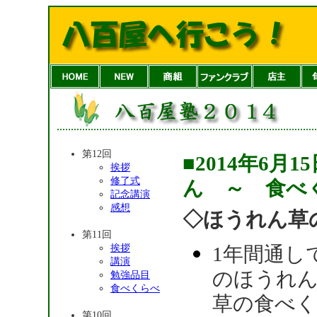
第12回
■2014年6
挨拶
修了式
ん ～ 食べ
記念講演
感想
◇ほうれん草
第11回
挨拶
1年間通し
講演
のほうれ
勉強品目
食べくらべ
草の食べく
第10回