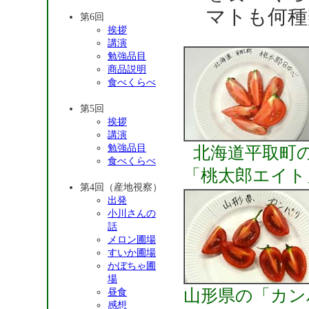
マトも何種
第6回
挨拶
講演
勉強品目
商品説明
食べくらべ
第5回
挨拶
講演
勉強品目
北海道平取町
食べくらべ
「桃太郎エイト
第4回（産地視察）
出発
小川さんの
話
メロン圃場
すいか圃場
かぼちゃ圃
場
山形県の「カン
昼食
感想