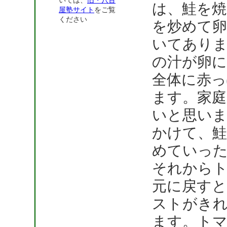
いては、
旧・八百
は、鮭を
屋塾サイト
をご覧
ください
を炒めて
いてあり
の汁が卵
全体に赤っ
ます。家
いと思いま
かけて、鮭
めていっ
それから
元に戻す
ストがき
ます。ト