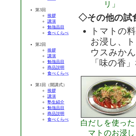
リ」
第3回
◇その他の試
挨拶
講演
勉強品目
トマトの料
食べくらべ
お浸し、ト
第2回
ウスみかん
挨拶
講演
「味の香」
勉強品目
商品説明
食べくらべ
第1回（開講式）
挨拶
講演
塾生紹介
勉強品目
商品説明
食べくらべ
白だしを使った
マトのお浸し