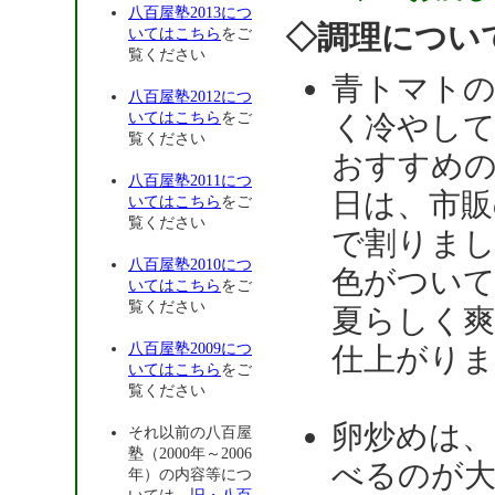
八百屋塾2013につ
◇調理につい
いてはこちら
をご
覧ください
青トマト
八百屋塾2012につ
いてはこちら
をご
く冷やし
覧ください
おすすめ
八百屋塾2011につ
日は、市販
いてはこちら
をご
覧ください
で割りま
八百屋塾2010につ
色がつい
いてはこちら
をご
覧ください
夏らしく
八百屋塾2009につ
仕上がりま
いてはこちら
をご
覧ください
卵炒めは
それ以前の八百屋
塾（2000年～2006
べるのが
年）の内容等につ