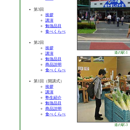
第3回
挨拶
講演
勉強品目
食べくらべ
第2回
挨拶
道の駅-1
講演
勉強品目
商品説明
食べくらべ
第1回（開講式）
挨拶
講演
塾生紹介
勉強品目
商品説明
食べくらべ
道の駅-3