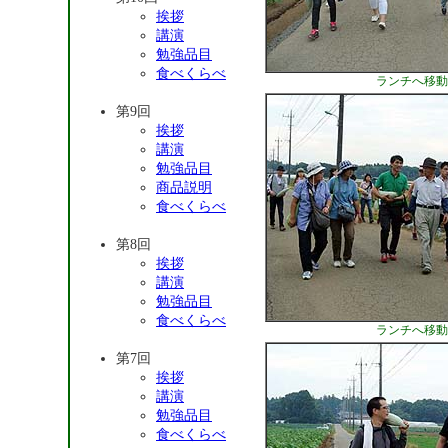
挨拶
講演
勉強品目
食べくらべ
ランチへ移動-
第9回
挨拶
講演
勉強品目
商品説明
食べくらべ
第8回
挨拶
講演
勉強品目
食べくらべ
ランチへ移動-
第7回
挨拶
講演
勉強品目
食べくらべ