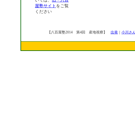
いては、
旧・八百
屋塾サイト
をご覧
ください
【八百屋塾2014 第4回 産地視察】
出発
｜
小川さ