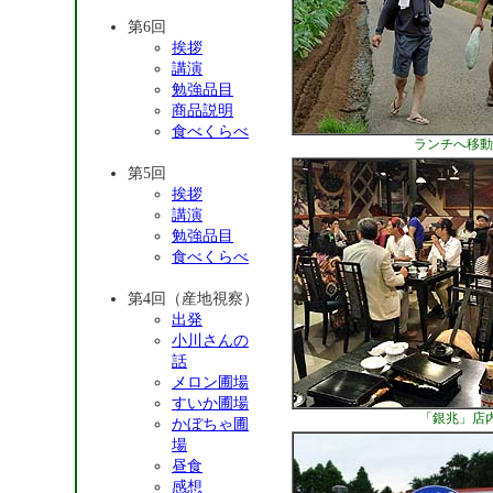
第6回
挨拶
講演
勉強品目
商品説明
食べくらべ
ランチへ移動-
第5回
挨拶
講演
勉強品目
食べくらべ
第4回（産地視察）
出発
小川さんの
話
メロン圃場
すいか圃場
「銀兆」店
かぼちゃ圃
場
昼食
感想