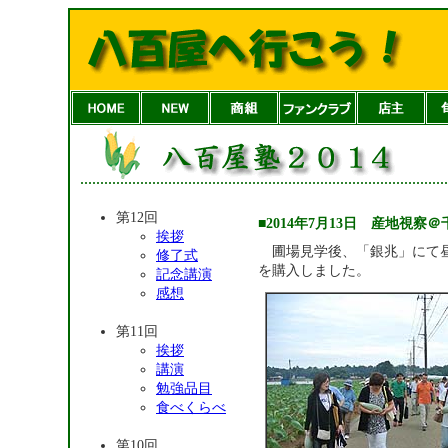
第12回
■2014年7月13日 産地視
挨拶
圃場見学後、「銀兆」にて昼
修了式
を購入しました。
記念講演
感想
第11回
挨拶
講演
勉強品目
食べくらべ
第10回