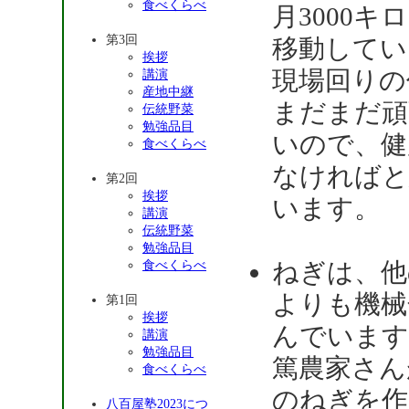
食べくらべ
月3000キ
第3回
移動してい
挨拶
現場回りの
講演
産地中継
まだまだ頑
伝統野菜
勉強品目
いので、健
食べくらべ
なければと
第2回
挨拶
います。
講演
伝統野菜
勉強品目
ねぎは、他
食べくらべ
よりも機械
第1回
挨拶
んでいます
講演
勉強品目
篤農家さん
食べくらべ
のねぎを作
八百屋塾2023につ