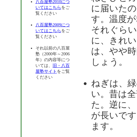
八百屋塾2010につ
に届いたの
いてはこちら
をご
覧ください
す。温度が
八百屋塾2009につ
それぐらい
いてはこちら
をご
覧ください
に、きれい
それ以前の八百屋
は、やや時
塾（2000年～2006
しょう。
年）の内容等につ
いては、
旧・八百
屋塾サイト
をご覧
ください
ねぎは、緑
い。昔は全
た。逆に、
が長いです
ます。