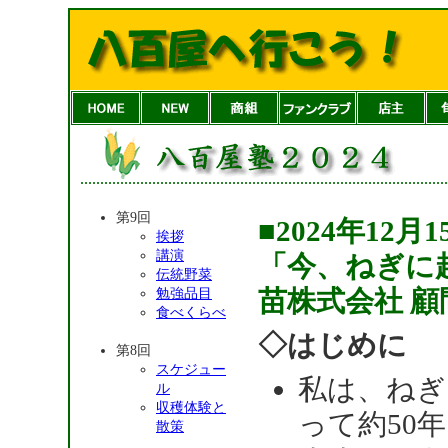
第9回
■2024年12
挨拶
講演
「今、ねぎに
伝統野菜
苗株式会社 顧
勉強品目
食べくらべ
◇はじめに
第8回
スケジュー
私は、ねぎ
ル
収穫体験と
って約50
散策