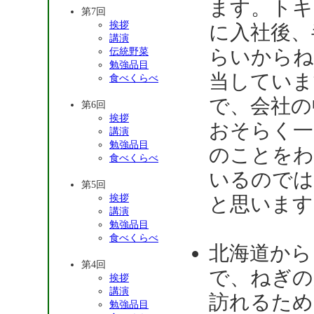
ます。トキ
第7回
挨拶
に入社後、
講演
らいからね
伝統野菜
勉強品目
当していま
食べくらべ
で、会社の
第6回
挨拶
おそらく一
講演
勉強品目
のことをわ
食べくらべ
いるのでは
第5回
挨拶
と思います
講演
勉強品目
食べくらべ
北海道から
第4回
で、ねぎの
挨拶
講演
訪れるため
勉強品目