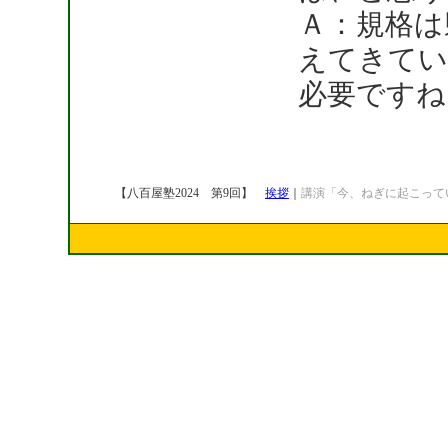
Ａ：規格は
えてきてい
必要ですね
【八百屋塾2024 第9回】
挨拶
｜
講演「今、ねぎに起こって