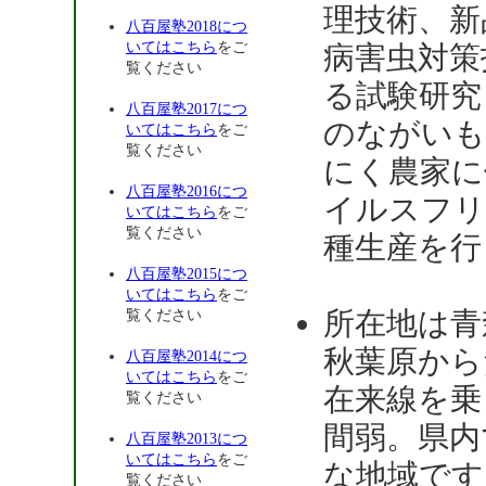
理技術、新
八百屋塾2018につ
いてはこちら
をご
病害虫対策
覧ください
る試験研究
八百屋塾2017につ
のながいも
いてはこちら
をご
覧ください
にく農家に
八百屋塾2016につ
イルスフリ
いてはこちら
をご
覧ください
種生産を行
八百屋塾2015につ
いてはこちら
をご
所在地は青
覧ください
秋葉原から
八百屋塾2014につ
いてはこちら
をご
在来線を乗
覧ください
間弱。県内
八百屋塾2013につ
いてはこちら
をご
な地域です
覧ください