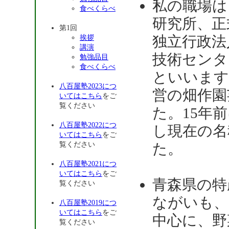
私の職場は
食べくらべ
研究所、正
第1回
独立行政法
挨拶
講演
技術センタ
勉強品目
食べくらべ
といいます
八百屋塾2023につ
営の畑作園
いてはこちら
をご
覧ください
た。15年
八百屋塾2022につ
し現在の名
いてはこちら
をご
覧ください
た。
八百屋塾2021につ
いてはこちら
をご
青森県の特
覧ください
ながいも、
八百屋塾2019につ
いてはこちら
をご
中心に、野
覧ください