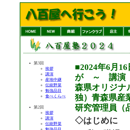
第3回
■2024年6
挨拶
講演
が ～ 講演
産地中継
森県オリジナ
伝統野菜
勉強品目
独）青森県産
食べくらべ
研究管理員（品
第2回
挨拶
◇はじめに
講演
伝統野菜
勉強品目