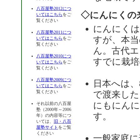
八百屋塾2012につ
◇にんにくの
いてはこちら
をご
覧ください
にんにくは
八百屋塾2011につ
すが、本当
いてはこちら
をご
覧ください
ん。古代エ
八百屋塾2010につ
すでに栽培
いてはこちら
をご
覧ください
八百屋塾2009につ
日本へは、
いてはこちら
をご
覧ください
で渡来した
にもにんに
それ以前の八百屋
塾（2000年～2006
す。
年）の内容等につ
いては、
旧・八百
屋塾サイト
をご覧
ください
一般家庭に