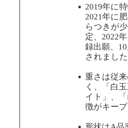
2019年
2021年
らつきが少
定、202
録出願、10
されました
重さは従来
く、「白玉
イト」、「
徴がキープ
形状はA品