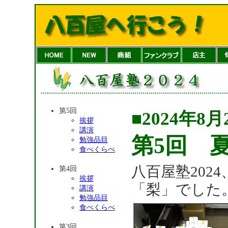
第5回
■2024年8月
挨拶
講演
第5回 
勉強品目
食べくらべ
八百屋塾202
第4回
挨拶
「梨」でした
講演
勉強品目
食べくらべ
第3回