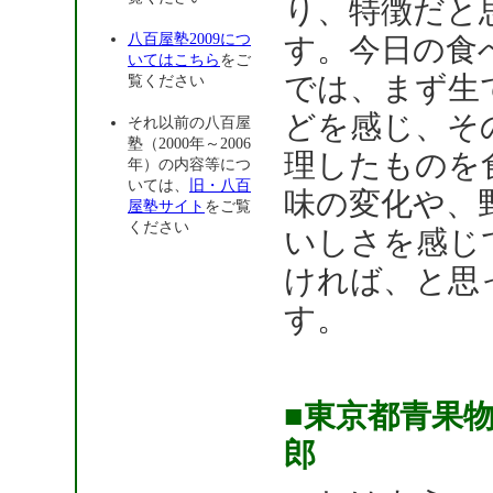
り、特徴だと
八百屋塾2009につ
す。今日の食
いてはこちら
をご
では、まず生
覧ください
どを感じ、そ
それ以前の八百屋
塾（2000年～2006
理したものを
年）の内容等につ
いては、
旧・八百
味の変化や、
屋塾サイト
をご覧
ください
いしさを感じ
ければ、と思
す。
■東京都青果
郎