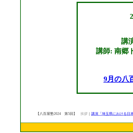
講
講師: 南
9月の八
【八百屋塾2024 第5回】
挨拶
｜
講演「埼玉県における日