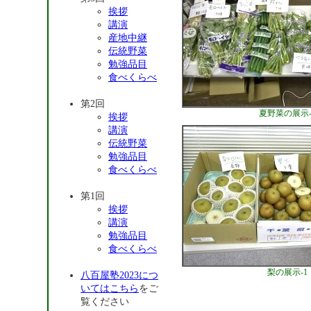
挨拶
講演
産地中継
伝統野菜
勉強品目
食べくらべ
第2回
夏野菜の展示-
挨拶
講演
伝統野菜
勉強品目
食べくらべ
第1回
挨拶
講演
勉強品目
食べくらべ
梨の展示-1
八百屋塾2023につ
いてはこちら
をご
覧ください